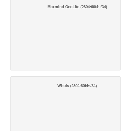
Maxmind GeoLite
(2804:60f4::/34)
Whois
(2804:60f4::/34)