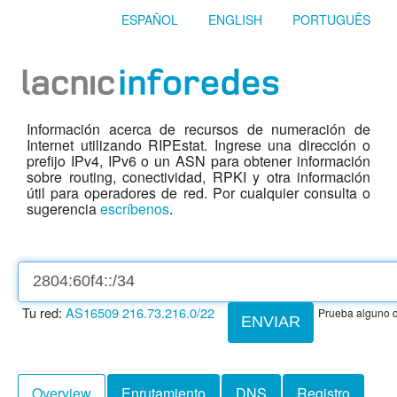
ESPAÑOL
ENGLISH
PORTUGUÊS
Información acerca de recursos de numeración de
Internet utilizando RIPEstat. Ingrese una dirección o
prefijo IPv4, IPv6 o un ASN para obtener información
sobre routing, conectividad, RPKI y otra información
útil para operadores de red. Por cualquier consulta o
sugerencia
escríbenos
.
Tu red:
AS16509
216.73.216.0/22
Prueba alguno d
ENVIAR
Overview
Enrutamiento
DNS
Registro