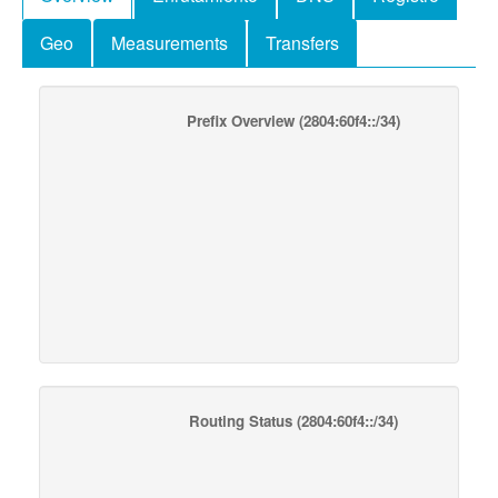
Geo
Measurements
Transfers
Prefix Overview
(2804:60f4::/34)
Routing Status
(2804:60f4::/34)