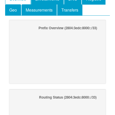
Geo
Measurements
Transfers
Prefix Overview
(2804:3edc:8000::/33)
Routing Status
(2804:3edc:8000::/33)