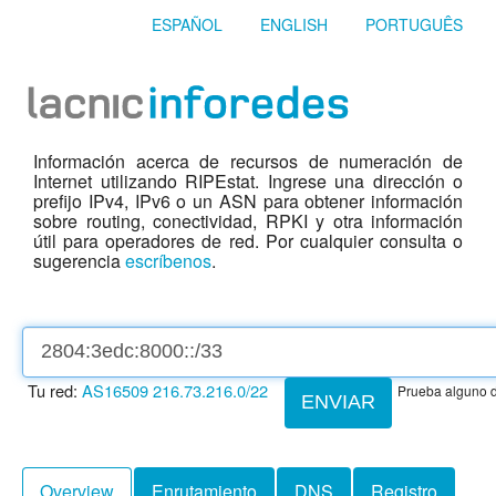
ESPAÑOL
ENGLISH
PORTUGUÊS
Información acerca de recursos de numeración de
Internet utilizando RIPEstat. Ingrese una dirección o
prefijo IPv4, IPv6 o un ASN para obtener información
sobre routing, conectividad, RPKI y otra información
útil para operadores de red. Por cualquier consulta o
sugerencia
escríbenos
.
Tu red:
AS16509
216.73.216.0/22
Prueba alguno d
ENVIAR
Overview
Enrutamiento
DNS
Registro