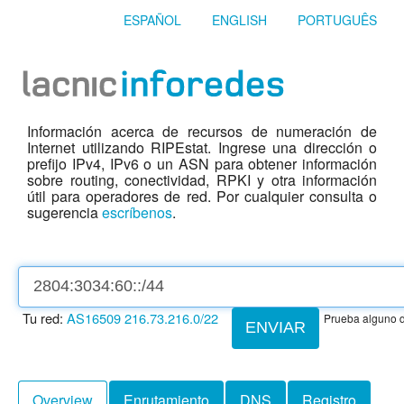
ESPAÑOL
ENGLISH
PORTUGUÊS
Información acerca de recursos de numeración de
Internet utilizando RIPEstat. Ingrese una dirección o
prefijo IPv4, IPv6 o un ASN para obtener información
sobre routing, conectividad, RPKI y otra información
útil para operadores de red. Por cualquier consulta o
sugerencia
escríbenos
.
Tu red:
AS16509
216.73.216.0/22
Prueba alguno d
ENVIAR
Overview
Enrutamiento
DNS
Registro