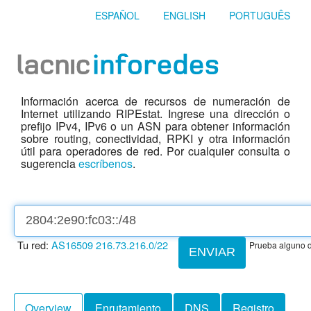
ESPAÑOL
ENGLISH
PORTUGUÊS
Información acerca de recursos de numeración de
Internet utilizando RIPEstat. Ingrese una dirección o
prefijo IPv4, IPv6 o un ASN para obtener información
sobre routing, conectividad, RPKI y otra información
útil para operadores de red. Por cualquier consulta o
sugerencia
escríbenos
.
Tu red:
AS16509
216.73.216.0/22
Prueba alguno d
ENVIAR
Overview
Enrutamiento
DNS
Registro