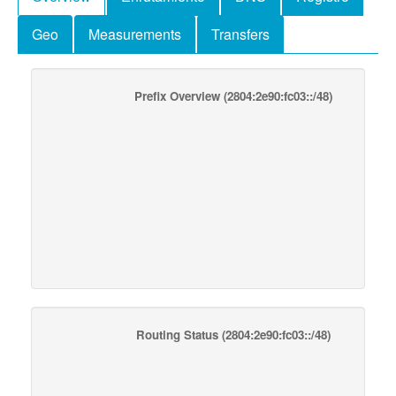
Geo
Measurements
Transfers
Prefix Overview
(2804:2e90:fc03::/48)
Routing Status
(2804:2e90:fc03::/48)