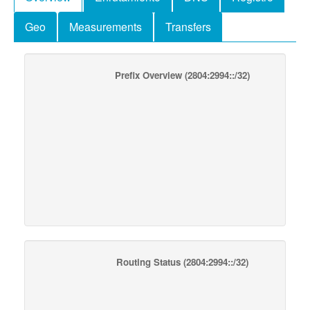
Geo
Measurements
Transfers
Prefix Overview
(2804:2994::/32)
Routing Status
(2804:2994::/32)