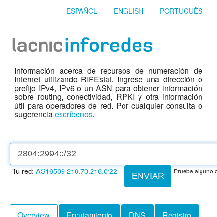
ESPAÑOL
ENGLISH
PORTUGUÊS
Información acerca de recursos de numeración de
Internet utilizando RIPEstat. Ingrese una dirección o
prefijo IPv4, IPv6 o un ASN para obtener información
sobre routing, conectividad, RPKI y otra información
útil para operadores de red. Por cualquier consulta o
sugerencia
escríbenos
.
Tu red:
AS16509
216.73.216.0/22
Prueba alguno d
ENVIAR
Overview
Enrutamiento
DNS
Registro