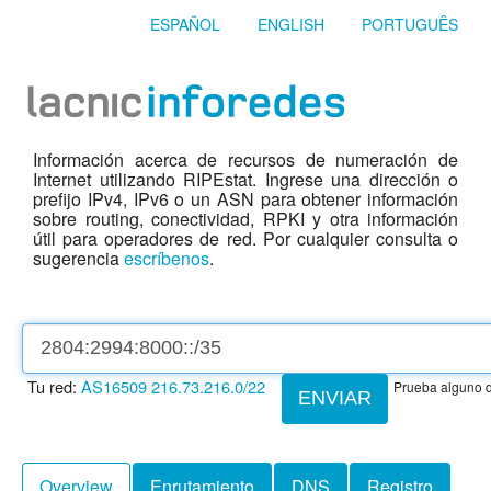
ESPAÑOL
ENGLISH
PORTUGUÊS
Información acerca de recursos de numeración de
Internet utilizando RIPEstat. Ingrese una dirección o
prefijo IPv4, IPv6 o un ASN para obtener información
sobre routing, conectividad, RPKI y otra información
útil para operadores de red. Por cualquier consulta o
sugerencia
escríbenos
.
Tu red:
AS16509
216.73.216.0/22
Prueba alguno d
ENVIAR
Overview
Enrutamiento
DNS
Registro