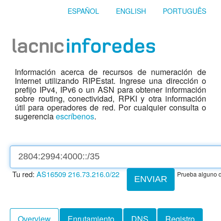
ESPAÑOL
ENGLISH
PORTUGUÊS
Información acerca de recursos de numeración de
Internet utilizando RIPEstat. Ingrese una dirección o
prefijo IPv4, IPv6 o un ASN para obtener información
sobre routing, conectividad, RPKI y otra información
útil para operadores de red. Por cualquier consulta o
sugerencia
escríbenos
.
Tu red:
AS16509
216.73.216.0/22
Prueba alguno d
ENVIAR
Overview
Enrutamiento
DNS
Registro