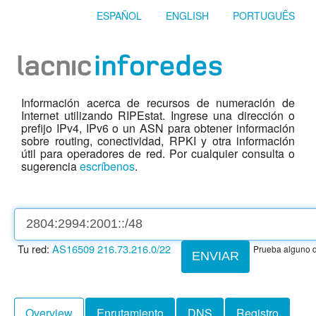
ESPAÑOL
ENGLISH
PORTUGUÊS
Información acerca de recursos de numeración de
Internet utilizando RIPEstat. Ingrese una dirección o
prefijo IPv4, IPv6 o un ASN para obtener información
sobre routing, conectividad, RPKI y otra información
útil para operadores de red. Por cualquier consulta o
sugerencia
escríbenos
.
Tu red:
AS16509
216.73.216.0/22
Prueba alguno d
ENVIAR
Overview
Enrutamiento
DNS
Registro