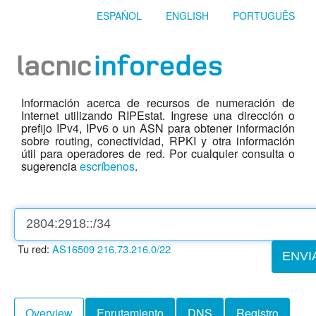
ESPAÑOL
ENGLISH
PORTUGUÊS
Información acerca de recursos de numeración de
Internet utilizando RIPEstat. Ingrese una dirección o
prefijo IPv4, IPv6 o un ASN para obtener información
sobre routing, conectividad, RPKI y otra información
útil para operadores de red. Por cualquier consulta o
sugerencia
escríbenos
.
Tu red:
AS16509
216.73.216.0/22
ENVI
Overview
Enrutamiento
DNS
Registro