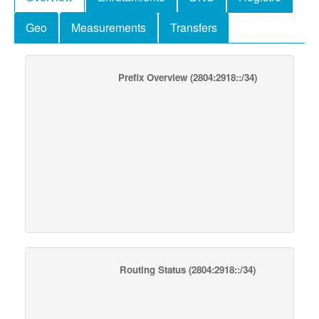
Geo
Measurements
Transfers
Prefix Overview
(2804:2918::/34)
Routing Status
(2804:2918::/34)