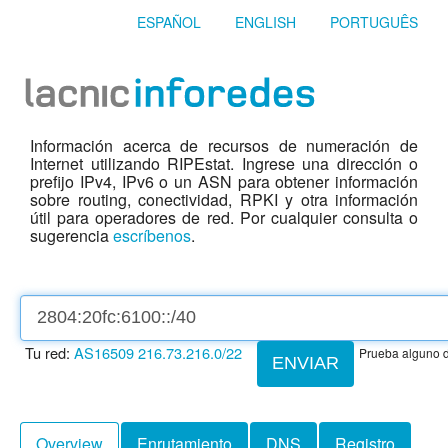
ESPAÑOL
ENGLISH
PORTUGUÊS
Información acerca de recursos de numeración de
Internet utilizando RIPEstat. Ingrese una dirección o
prefijo IPv4, IPv6 o un ASN para obtener información
sobre routing, conectividad, RPKI y otra información
útil para operadores de red. Por cualquier consulta o
sugerencia
escríbenos
.
Tu red:
AS16509
216.73.216.0/22
Prueba alguno d
ENVIAR
Overview
Enrutamiento
DNS
Registro