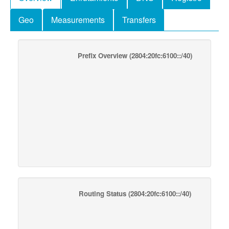
Geo
Measurements
Transfers
Prefix Overview
(2804:20fc:6100::/40)
Routing Status
(2804:20fc:6100::/40)