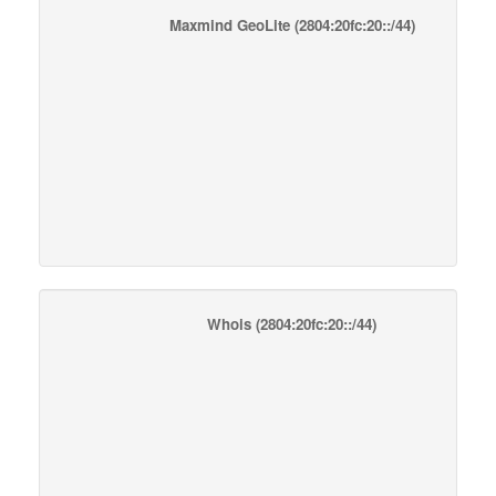
Maxmind GeoLite
(2804:20fc:20::/44)
Whois
(2804:20fc:20::/44)