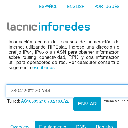
ESPAÑOL
ENGLISH
PORTUGUÊS
Información acerca de recursos de numeración de
Internet utilizando RIPEstat. Ingrese una dirección o
prefijo IPv4, IPv6 o un ASN para obtener información
sobre routing, conectividad, RPKI y otra información
útil para operadores de red. Por cualquier consulta o
sugerencia
escríbenos
.
Tu red:
AS16509
216.73.216.0/22
Prueba alguno d
ENVIAR
Overview
Enrutamiento
DNS
Registro