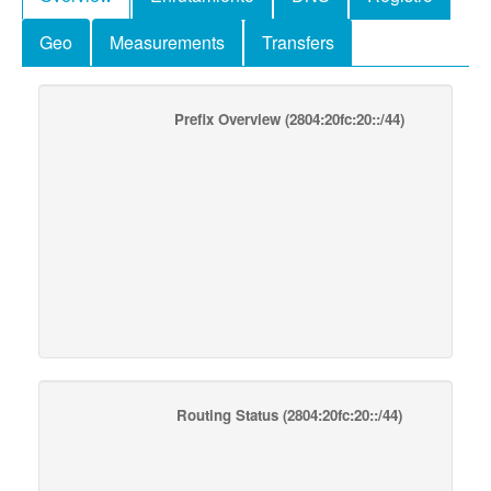
Geo
Measurements
Transfers
Prefix Overview
(2804:20fc:20::/44)
Routing Status
(2804:20fc:20::/44)