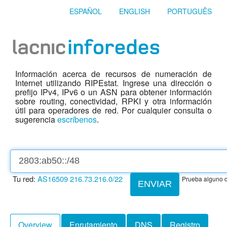
ESPAÑOL
ENGLISH
PORTUGUÊS
Información acerca de recursos de numeración de
Internet utilizando RIPEstat. Ingrese una dirección o
prefijo IPv4, IPv6 o un ASN para obtener información
sobre routing, conectividad, RPKI y otra información
útil para operadores de red. Por cualquier consulta o
sugerencia
escríbenos
.
Tu red:
AS16509
216.73.216.0/22
Prueba alguno d
ENVIAR
Overview
Enrutamiento
DNS
Registro