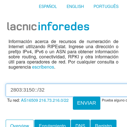
ESPAÑOL
ENGLISH
PORTUGUÊS
Información acerca de recursos de numeración de
Internet utilizando RIPEstat. Ingrese una dirección o
prefijo IPv4, IPv6 o un ASN para obtener información
sobre routing, conectividad, RPKI y otra información
útil para operadores de red. Por cualquier consulta o
sugerencia
escríbenos
.
Tu red:
AS16509
216.73.216.0/22
Prueba alguno d
ENVIAR
Overview
Enrutamiento
DNS
Registro