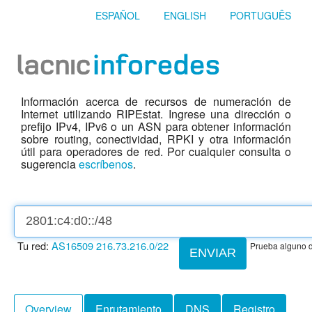
ESPAÑOL
ENGLISH
PORTUGUÊS
Información acerca de recursos de numeración de
Internet utilizando RIPEstat. Ingrese una dirección o
prefijo IPv4, IPv6 o un ASN para obtener información
sobre routing, conectividad, RPKI y otra información
útil para operadores de red. Por cualquier consulta o
sugerencia
escríbenos
.
Tu red:
AS16509
216.73.216.0/22
Prueba alguno d
ENVIAR
Overview
Enrutamiento
DNS
Registro