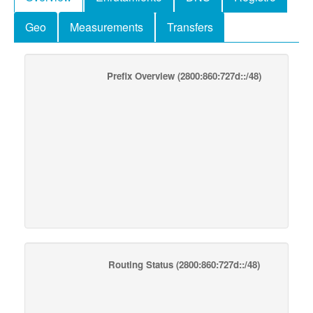
Geo
Measurements
Transfers
Prefix Overview
(2800:860:727d::/48)
Routing Status
(2800:860:727d::/48)