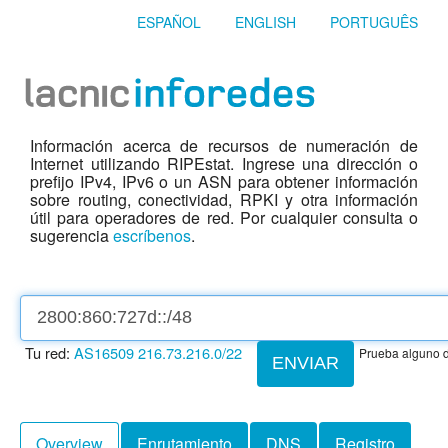
ESPAÑOL
ENGLISH
PORTUGUÊS
Información acerca de recursos de numeración de
Internet utilizando RIPEstat. Ingrese una dirección o
prefijo IPv4, IPv6 o un ASN para obtener información
sobre routing, conectividad, RPKI y otra información
útil para operadores de red. Por cualquier consulta o
sugerencia
escríbenos
.
Tu red:
AS16509
216.73.216.0/22
Prueba alguno d
ENVIAR
Overview
Enrutamiento
DNS
Registro