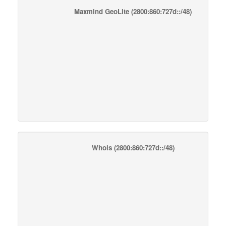
Maxmind GeoLite
(2800:860:727d::/48)
Whois
(2800:860:727d::/48)