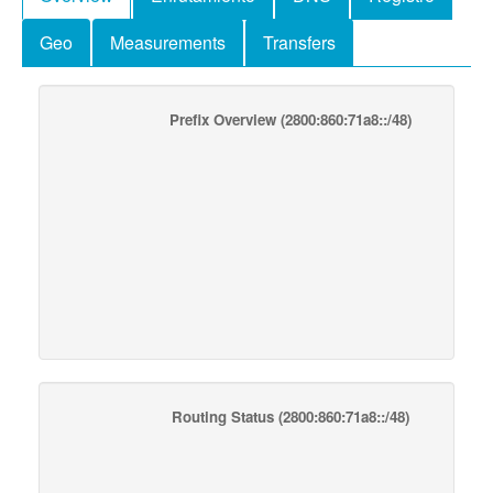
Geo
Measurements
Transfers
Prefix Overview
(2800:860:71a8::/48)
Routing Status
(2800:860:71a8::/48)