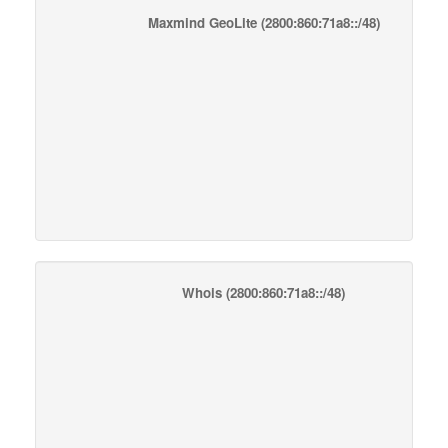
Maxmind GeoLite
(2800:860:71a8::/48)
Whois
(2800:860:71a8::/48)