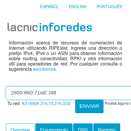
ESPAÑOL
ENGLISH
PORTUGUÊS
Información acerca de recursos de numeración de
Internet utilizando RIPEstat. Ingrese una dirección o
prefijo IPv4, IPv6 o un ASN para obtener información
sobre routing, conectividad, RPKI y otra información
útil para operadores de red. Por cualquier consulta o
sugerencia
escríbenos
.
Tu red:
AS16509
216.73.216.0/22
Prueba alguno d
ENVIAR
Overview
Enrutamiento
DNS
Registro