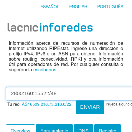
ESPAÑOL
ENGLISH
PORTUGUÊS
Información acerca de recursos de numeración de
Internet utilizando RIPEstat. Ingrese una dirección o
prefijo IPv4, IPv6 o un ASN para obtener información
sobre routing, conectividad, RPKI y otra información
útil para operadores de red. Por cualquier consulta o
sugerencia
escríbenos
.
Tu red:
AS16509
216.73.216.0/22
Prueba alguno d
ENVIAR
Overview
Enrutamiento
DNS
Registro