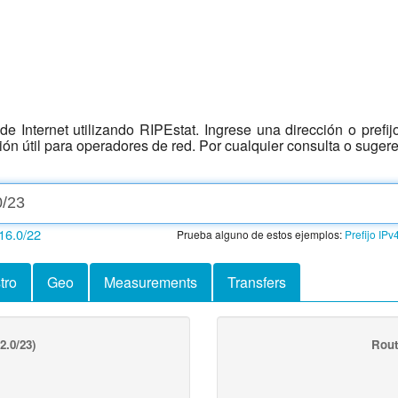
e Internet utilizando RIPEstat. Ingrese una dirección o prefi
ción útil para operadores de red. Por cualquier consulta o suger
16.0/22
Prueba alguno de estos ejemplos:
Prefijo IPv
tro
Geo
Measurements
Transfers
2.0/23)
Rout