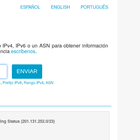
ESPAÑOL
ENGLISH
PORTUGUÊS
jo IPv4, IPv6 o un ASN para obtener información
encia
escríbenos
.
ENVIAR
4
,
Prefijo IPv6
,
Rango IPv4
,
ASN
ing Status
(201.131.252.0/23)