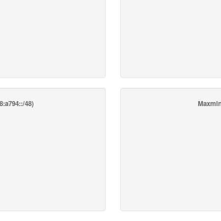
:a794::/48)
Maxmin