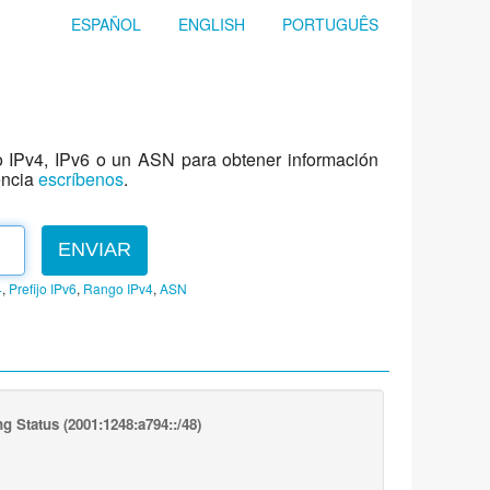
ESPAÑOL
ENGLISH
PORTUGUÊS
jo IPv4, IPv6 o un ASN para obtener información
encia
escríbenos
.
ENVIAR
4
,
Prefijo IPv6
,
Rango IPv4
,
ASN
ng Status
(2001:1248:a794::/48)