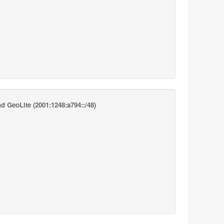
d GeoLite
(2001:1248:a794::/48)