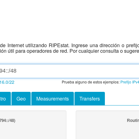
e Internet utilizando RIPEstat. Ingrese una dirección o prefi
ción útil para operadores de red. Por cualquier consulta o suger
16.0/22
Prueba alguno de estos ejemplos:
Prefijo IPv
tro
Geo
Measurements
Transfers
94::/48)
Routi