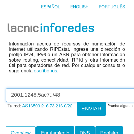
ESPAÑOL
ENGLISH
PORTUGUÊS
Información acerca de recursos de numeración de
Internet utilizando RIPEstat. Ingrese una dirección o
prefijo IPv4, IPv6 o un ASN para obtener información
sobre routing, conectividad, RPKI y otra información
útil para operadores de red. Por cualquier consulta o
sugerencia
escríbenos
.
Tu red:
AS16509
216.73.216.0/22
Prueba alguno d
ENVIAR
Overview
Enrutamiento
DNS
Registro