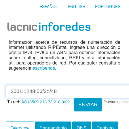
ESPAÑOL
ENGLISH
PORTUGUÊS
Información acerca de recursos de numeración de
Internet utilizando RIPEstat. Ingrese una dirección o
prefijo IPv4, IPv6 o un ASN para obtener información
sobre routing, conectividad, RPKI y otra información
útil para operadores de red. Por cualquier consulta o
sugerencia
escríbenos
.
Tu red:
AS16509
216.73.216.0/22
Prueba alguno d
ENVIAR
Overview
Enrutamiento
DNS
Registro