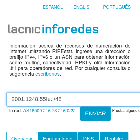
ESPAÑOL
ENGLISH
PORTUGUÊS
Información acerca de recursos de numeración de
Internet utilizando RIPEstat. Ingrese una dirección o
prefijo IPv4, IPv6 o un ASN para obtener información
sobre routing, conectividad, RPKI y otra información
útil para operadores de red. Por cualquier consulta o
sugerencia
escríbenos
.
Tu red:
AS16509
216.73.216.0/22
Prueba alguno d
ENVIAR
Overview
Enrutamiento
DNS
Registro