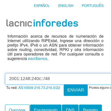
ESPAÑOL
ENGLISH
PORTUGUÊS
Información acerca de recursos de numeración de
Internet utilizando RIPEstat. Ingrese una dirección o
prefijo IPv4, IPv6 o un ASN para obtener información
sobre routing, conectividad, RPKI y otra información
útil para operadores de red. Por cualquier consulta o
sugerencia
escríbenos
.
Tu red:
AS16509
216.73.216.0/22
Prueba alguno d
ENVIAR
Overview
Enrutamiento
DNS
Registro