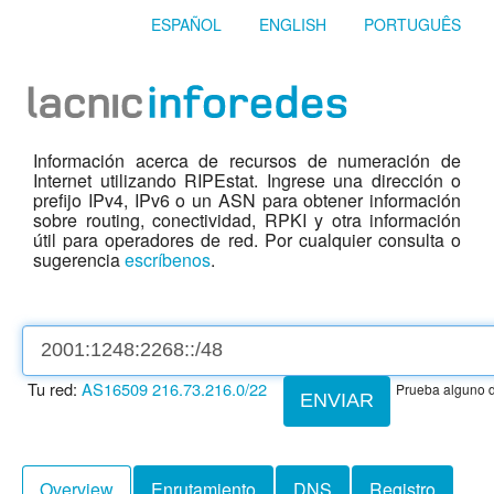
ESPAÑOL
ENGLISH
PORTUGUÊS
Información acerca de recursos de numeración de
Internet utilizando RIPEstat. Ingrese una dirección o
prefijo IPv4, IPv6 o un ASN para obtener información
sobre routing, conectividad, RPKI y otra información
útil para operadores de red. Por cualquier consulta o
sugerencia
escríbenos
.
Tu red:
AS16509
216.73.216.0/22
Prueba alguno d
ENVIAR
Overview
Enrutamiento
DNS
Registro