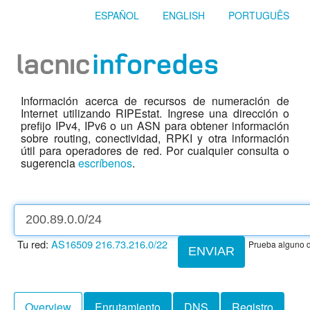
ESPAÑOL
ENGLISH
PORTUGUÊS
Información acerca de recursos de numeración de
Internet utilizando RIPEstat. Ingrese una dirección o
prefijo IPv4, IPv6 o un ASN para obtener información
sobre routing, conectividad, RPKI y otra información
útil para operadores de red. Por cualquier consulta o
sugerencia
escríbenos
.
Tu red:
AS16509
216.73.216.0/22
Prueba alguno d
ENVIAR
Overview
Enrutamiento
DNS
Registro