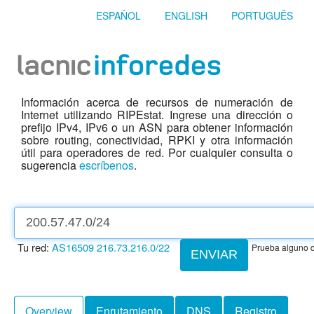
ESPAÑOL
ENGLISH
PORTUGUÊS
Información acerca de recursos de numeración de
Internet utilizando RIPEstat. Ingrese una dirección o
prefijo IPv4, IPv6 o un ASN para obtener información
sobre routing, conectividad, RPKI y otra información
útil para operadores de red. Por cualquier consulta o
sugerencia
escríbenos
.
Tu red:
AS16509
216.73.216.0/22
Prueba alguno d
ENVIAR
Overview
Enrutamiento
DNS
Registro