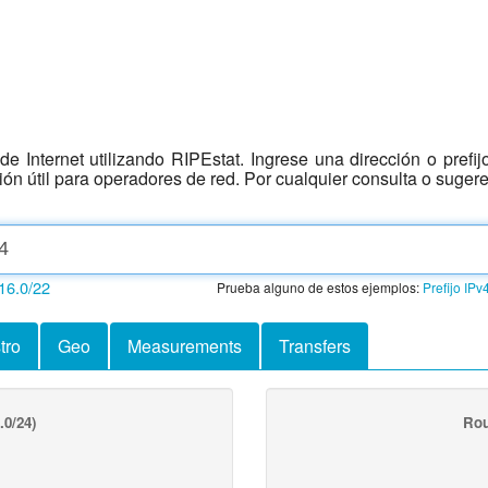
e Internet utilizando RIPEstat. Ingrese una dirección o prefi
ción útil para operadores de red. Por cualquier consulta o suger
16.0/22
Prueba alguno de estos ejemplos:
Prefijo IPv
tro
Geo
Measurements
Transfers
.0/24)
Rou