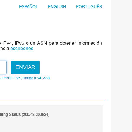
ESPAÑOL
ENGLISH
PORTUGUÊS
jo IPv4, IPv6 o un ASN para obtener información
encia
escríbenos
.
ENVIAR
4
,
Prefijo IPv6
,
Rango IPv4
,
ASN
ting Status
(200.49.30.0/24)