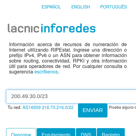
ESPAÑOL
ENGLISH
PORTUGUÊS
Información acerca de recursos de numeración de
Internet utilizando RIPEstat. Ingrese una dirección o
prefijo IPv4, IPv6 o un ASN para obtener información
sobre routing, conectividad, RPKI y otra información
útil para operadores de red. Por cualquier consulta o
sugerencia
escríbenos
.
Tu red:
AS16509
216.73.216.0/22
Prueba alguno d
ENVIAR
Overview
Enrutamiento
DNS
Registro