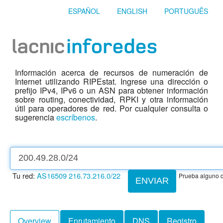
ESPAÑOL
ENGLISH
PORTUGUÊS
Información acerca de recursos de numeración de
Internet utilizando RIPEstat. Ingrese una dirección o
prefijo IPv4, IPv6 o un ASN para obtener información
sobre routing, conectividad, RPKI y otra información
útil para operadores de red. Por cualquier consulta o
sugerencia
escríbenos
.
Tu red:
AS16509
216.73.216.0/22
Prueba alguno d
ENVIAR
Overview
Enrutamiento
DNS
Registro