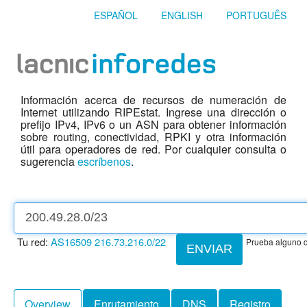
ESPAÑOL
ENGLISH
PORTUGUÊS
Información acerca de recursos de numeración de
Internet utilizando RIPEstat. Ingrese una dirección o
prefijo IPv4, IPv6 o un ASN para obtener información
sobre routing, conectividad, RPKI y otra información
útil para operadores de red. Por cualquier consulta o
sugerencia
escríbenos
.
Tu red:
AS16509
216.73.216.0/22
Prueba alguno d
ENVIAR
Overview
Enrutamiento
DNS
Registro