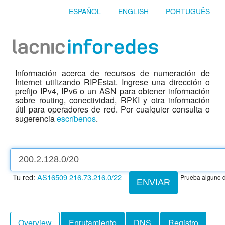
ESPAÑOL
ENGLISH
PORTUGUÊS
Información acerca de recursos de numeración de
Internet utilizando RIPEstat. Ingrese una dirección o
prefijo IPv4, IPv6 o un ASN para obtener información
sobre routing, conectividad, RPKI y otra información
útil para operadores de red. Por cualquier consulta o
sugerencia
escríbenos
.
Tu red:
AS16509
216.73.216.0/22
Prueba alguno d
ENVIAR
Overview
Enrutamiento
DNS
Registro