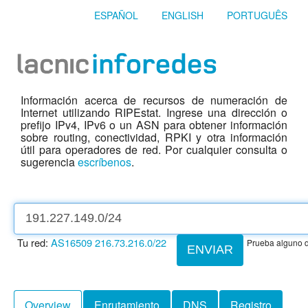
ESPAÑOL
ENGLISH
PORTUGUÊS
Información acerca de recursos de numeración de
Internet utilizando RIPEstat. Ingrese una dirección o
prefijo IPv4, IPv6 o un ASN para obtener información
sobre routing, conectividad, RPKI y otra información
útil para operadores de red. Por cualquier consulta o
sugerencia
escríbenos
.
Tu red:
AS16509
216.73.216.0/22
Prueba alguno d
ENVIAR
Overview
Enrutamiento
DNS
Registro