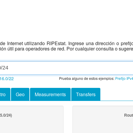
e Internet utilizando RIPEstat. Ingrese una dirección o prefi
ción útil para operadores de red. Por cualquier consulta o suger
16.0/22
Prueba alguno de estos ejemplos:
Prefijo IPv
tro
Geo
Measurements
Transfers
5.0/24)
Rout