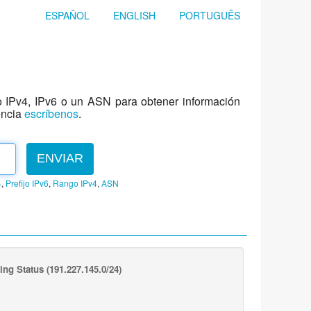
ESPAÑOL
ENGLISH
PORTUGUÊS
jo IPv4, IPv6 o un ASN para obtener información
encia
escríbenos
.
ENVIAR
4
,
Prefijo IPv6
,
Rango IPv4
,
ASN
ing Status
(191.227.145.0/24)