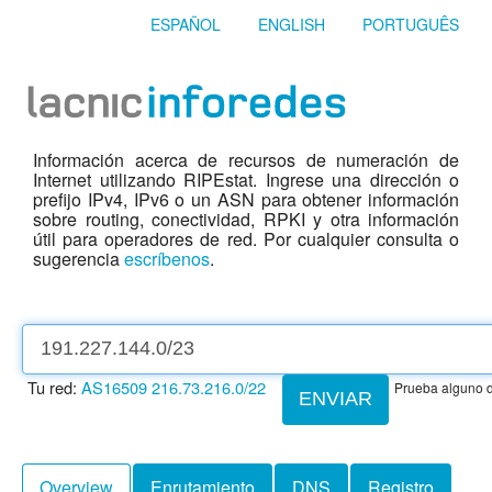
ESPAÑOL
ENGLISH
PORTUGUÊS
Información acerca de recursos de numeración de
Internet utilizando RIPEstat. Ingrese una dirección o
prefijo IPv4, IPv6 o un ASN para obtener información
sobre routing, conectividad, RPKI y otra información
útil para operadores de red. Por cualquier consulta o
sugerencia
escríbenos
.
Tu red:
AS16509
216.73.216.0/22
Prueba alguno d
ENVIAR
Overview
Enrutamiento
DNS
Registro