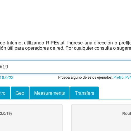
e Internet utilizando RIPEstat. Ingrese una dirección o prefi
ción útil para operadores de red. Por cualquier consulta o suger
16.0/22
Prueba alguno de estos ejemplos:
Prefijo IPv
tro
Geo
Measurements
Transfers
2.0/19)
Rout