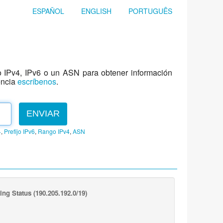
ESPAÑOL
ENGLISH
PORTUGUÊS
jo IPv4, IPv6 o un ASN para obtener información
encia
escríbenos
.
ENVIAR
4
,
Prefijo IPv6
,
Rango IPv4
,
ASN
ing Status
(190.205.192.0/19)