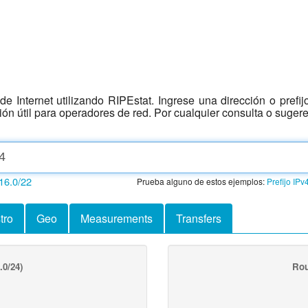
e Internet utilizando RIPEstat. Ingrese una dirección o prefi
ción útil para operadores de red. Por cualquier consulta o suger
16.0/22
Prueba alguno de estos ejemplos:
Prefijo IPv
tro
Geo
Measurements
Transfers
.0/24)
Rou