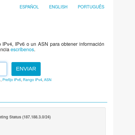
ESPAÑOL
ENGLISH
PORTUGUÊS
jo IPv4, IPv6 o un ASN para obtener información
encia
escríbenos
.
ENVIAR
4
,
Prefijo IPv6
,
Rango IPv4
,
ASN
ting Status
(187.188.3.0/24)