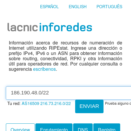
ESPAÑOL
ENGLISH
PORTUGUÊS
Información acerca de recursos de numeración de
Internet utilizando RIPEstat. Ingrese una dirección o
prefijo IPv4, IPv6 o un ASN para obtener información
sobre routing, conectividad, RPKI y otra información
útil para operadores de red. Por cualquier consulta o
sugerencia
escríbenos
.
Tu red:
AS16509
216.73.216.0/22
Prueba alguno d
ENVIAR
Overview
Enrutamiento
DNS
Registro