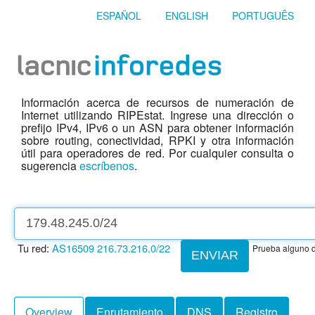
ESPAÑOL
ENGLISH
PORTUGUÊS
Información acerca de recursos de numeración de
Internet utilizando RIPEstat. Ingrese una dirección o
prefijo IPv4, IPv6 o un ASN para obtener información
sobre routing, conectividad, RPKI y otra información
útil para operadores de red. Por cualquier consulta o
sugerencia
escríbenos
.
Tu red:
AS16509
216.73.216.0/22
Prueba alguno d
ENVIAR
Overview
Enrutamiento
DNS
Registro