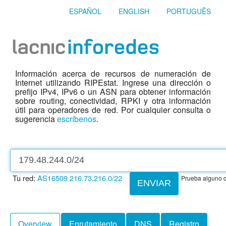
ESPAÑOL
ENGLISH
PORTUGUÊS
Información acerca de recursos de numeración de
Internet utilizando RIPEstat. Ingrese una dirección o
prefijo IPv4, IPv6 o un ASN para obtener información
sobre routing, conectividad, RPKI y otra información
útil para operadores de red. Por cualquier consulta o
sugerencia
escríbenos
.
Tu red:
AS16509
216.73.216.0/22
Prueba alguno d
ENVIAR
Overview
Enrutamiento
DNS
Registro