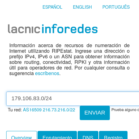
ESPAÑOL
ENGLISH
PORTUGUÊS
Información acerca de recursos de numeración de
Internet utilizando RIPEstat. Ingrese una dirección o
prefijo IPv4, IPv6 o un ASN para obtener información
sobre routing, conectividad, RPKI y otra información
útil para operadores de red. Por cualquier consulta o
sugerencia
escríbenos
.
Tu red:
AS16509
216.73.216.0/22
Prueba alguno d
ENVIAR
Overview
Enrutamiento
DNS
Registro