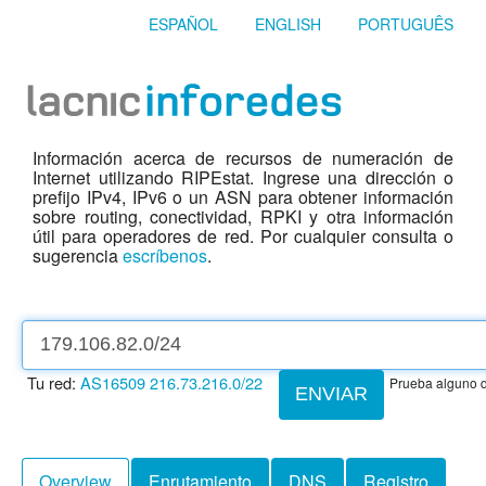
ESPAÑOL
ENGLISH
PORTUGUÊS
Información acerca de recursos de numeración de
Internet utilizando RIPEstat. Ingrese una dirección o
prefijo IPv4, IPv6 o un ASN para obtener información
sobre routing, conectividad, RPKI y otra información
útil para operadores de red. Por cualquier consulta o
sugerencia
escríbenos
.
Tu red:
AS16509
216.73.216.0/22
Prueba alguno d
ENVIAR
Overview
Enrutamiento
DNS
Registro