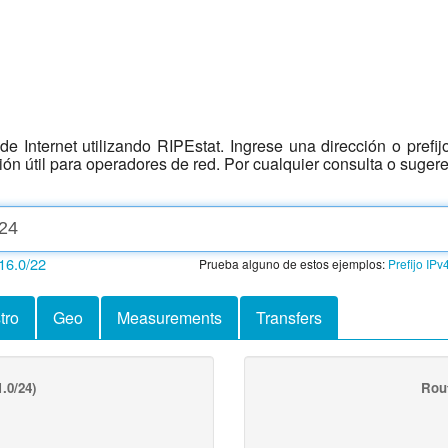
e Internet utilizando RIPEstat. Ingrese una dirección o prefi
ción útil para operadores de red. Por cualquier consulta o suger
16.0/22
Prueba alguno de estos ejemplos:
Prefijo IPv
tro
Geo
Measurements
Transfers
.0/24)
Rout