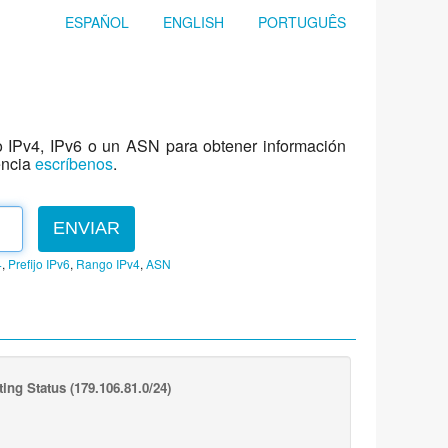
ESPAÑOL
ENGLISH
PORTUGUÊS
jo IPv4, IPv6 o un ASN para obtener información
encia
escríbenos
.
ENVIAR
4
,
Prefijo IPv6
,
Rango IPv4
,
ASN
ing Status
(179.106.81.0/24)