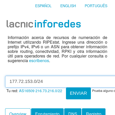
ESPAÑOL
ENGLISH
PORTUGUÊS
Información acerca de recursos de numeración de
Internet utilizando RIPEstat. Ingrese una dirección o
prefijo IPv4, IPv6 o un ASN para obtener información
sobre routing, conectividad, RPKI y otra información
útil para operadores de red. Por cualquier consulta o
sugerencia
escríbenos
.
Tu red:
AS16509
216.73.216.0/22
Prueba alguno d
ENVIAR
Overview
Enrutamiento
DNS
Registro