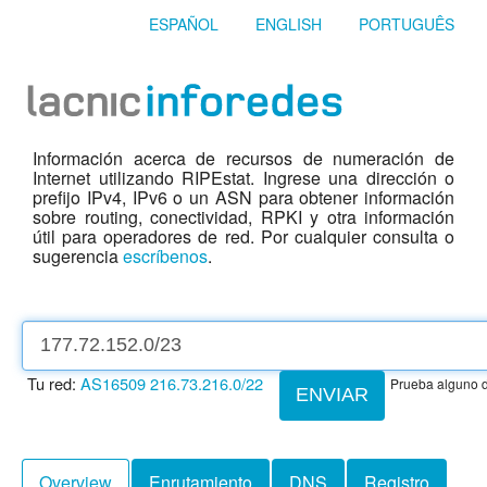
ESPAÑOL
ENGLISH
PORTUGUÊS
Información acerca de recursos de numeración de
Internet utilizando RIPEstat. Ingrese una dirección o
prefijo IPv4, IPv6 o un ASN para obtener información
sobre routing, conectividad, RPKI y otra información
útil para operadores de red. Por cualquier consulta o
sugerencia
escríbenos
.
Tu red:
AS16509
216.73.216.0/22
Prueba alguno d
ENVIAR
Overview
Enrutamiento
DNS
Registro