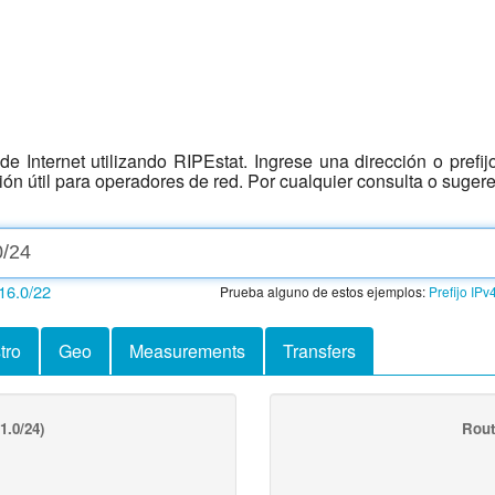
e Internet utilizando RIPEstat. Ingrese una dirección o prefi
ción útil para operadores de red. Por cualquier consulta o suger
16.0/22
Prueba alguno de estos ejemplos:
Prefijo IPv
tro
Geo
Measurements
Transfers
1.0/24)
Rout