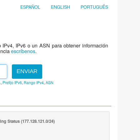
ESPAÑOL
ENGLISH
PORTUGUÊS
jo IPv4, IPv6 o un ASN para obtener información
encia
escríbenos
.
ENVIAR
4
,
Prefijo IPv6
,
Rango IPv4
,
ASN
ing Status
(177.128.121.0/24)