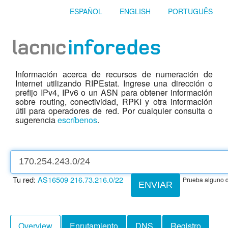
ESPAÑOL
ENGLISH
PORTUGUÊS
Información acerca de recursos de numeración de
Internet utilizando RIPEstat. Ingrese una dirección o
prefijo IPv4, IPv6 o un ASN para obtener información
sobre routing, conectividad, RPKI y otra información
útil para operadores de red. Por cualquier consulta o
sugerencia
escríbenos
.
Tu red:
AS16509
216.73.216.0/22
Prueba alguno d
ENVIAR
Overview
Enrutamiento
DNS
Registro