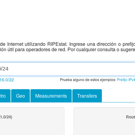
e Internet utilizando RIPEstat. Ingrese una dirección o prefi
ción útil para operadores de red. Por cualquier consulta o suger
16.0/22
Prueba alguno de estos ejemplos:
Prefijo IPv
tro
Geo
Measurements
Transfers
1.0/24)
Rout