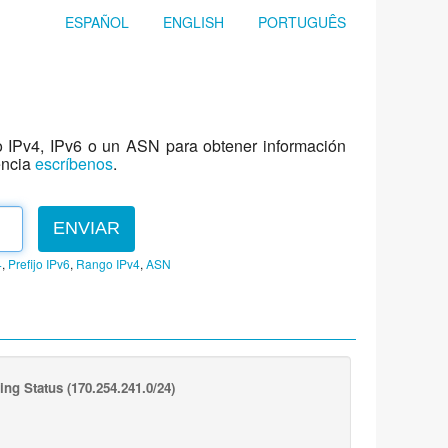
ESPAÑOL
ENGLISH
PORTUGUÊS
jo IPv4, IPv6 o un ASN para obtener información
encia
escríbenos
.
ENVIAR
4
,
Prefijo IPv6
,
Rango IPv4
,
ASN
ing Status
(170.254.241.0/24)