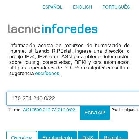
ESPAÑOL
ENGLISH
PORTUGUÊS
Información acerca de recursos de numeración de
Internet utilizando RIPEstat. Ingrese una dirección o
prefijo IPv4, IPv6 o un ASN para obtener información
sobre routing, conectividad, RPKI y otra información
útil para operadores de red. Por cualquier consulta o
sugerencia
escríbenos
.
Tu red:
AS16509
216.73.216.0/22
Prueba alguno d
ENVIAR
Overview
Enrutamiento
DNS
Registro