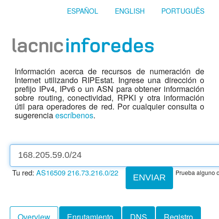
ESPAÑOL
ENGLISH
PORTUGUÊS
Información acerca de recursos de numeración de
Internet utilizando RIPEstat. Ingrese una dirección o
prefijo IPv4, IPv6 o un ASN para obtener información
sobre routing, conectividad, RPKI y otra información
útil para operadores de red. Por cualquier consulta o
sugerencia
escríbenos
.
Tu red:
AS16509
216.73.216.0/22
Prueba alguno d
ENVIAR
Overview
Enrutamiento
DNS
Registro