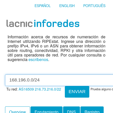
ESPAÑOL
ENGLISH
PORTUGUÊS
Información acerca de recursos de numeración de
Internet utilizando RIPEstat. Ingrese una dirección o
prefijo IPv4, IPv6 o un ASN para obtener información
sobre routing, conectividad, RPKI y otra información
útil para operadores de red. Por cualquier consulta o
sugerencia
escríbenos
.
Tu red:
AS16509
216.73.216.0/22
Prueba alguno d
ENVIAR
Overview
Enrutamiento
DNS
Registro